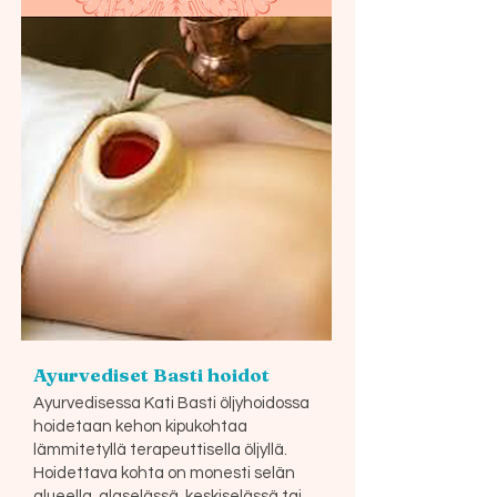
Ayurvediset Basti hoidot
Ayurvedisessa Kati Basti öljyhoidossa
hoidetaan kehon kipukohtaa
lämmitetyllä terapeuttisella öljyllä.
Hoidettava kohta on monesti selän
alueella, alaselässä, keskiselässä tai