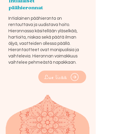
Intialaiset
päähieronnat
Intialainen päähieronta on
rentouttava ja uudistava hoito.
Hieronnassa käsitellään yläselkää,
hartioita, niskaa sekä päätä ilman
öljyä, vaatteiden ollessa päällä.
Hierontaotteet ovat monipuolisia ja
vaihtelevia. Hieronnan voimakkuus
vaihtelee pehmeästä napakkaan.
Lue lisää