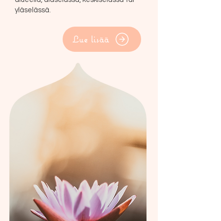
yläselässä.
Lue lisää