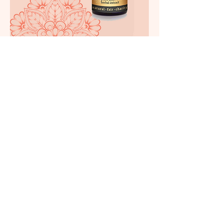
Ayurvediset
tuotteet
Hoitolastamme saat tehokkaita
Ayurvedisiä yrttilääkkeitä.
Lue lisää