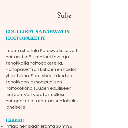
Sulje
EDULLISET SARASWATIN
HOITOPAKETIT
Luontaishoitola Saraswatissa voit
hoitaa itseäsi rentouttavilla ja
tehokkailla hoitopaketeilla.
Hoitopaketti on kahden eri hoidon
yhdistelmä. Saat yhdellä kertaa
tehokkaan ja monipuolisen
hoitokokonaisuuden edulliseen
hintaan. Voit varata itsellesi
hoitopaketin tai antaa sen lahjaksi
läheiselle.
Hinnat:
Intialainen päähieronta 30 min &