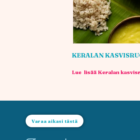
KERALAN KASVISRU
Lue lisää Keralan kasvis
Varaa aikasi tästä