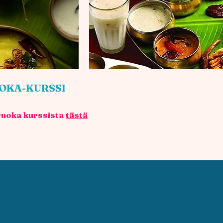
OKA-KURSSI
ruoka kurssista
tästä