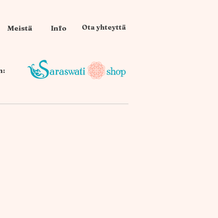
Ota yhteyttä
Meistä
Info
n: