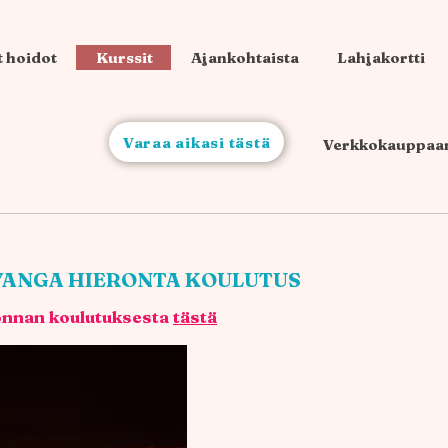
 hoidot
Kurssit
Ajankohtaista
Lahjakortti
Varaa aikasi tästä
Verkkokauppaa
YANGA HIERONTA KOULUTUS
onnan koulutuksesta
tästä​