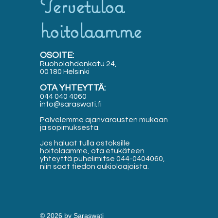
Tervetuloa
hoitolaamme
OSOITE:
Ruoholahdenkatu 24,
00180 Helsinki
OTA YHTEYTTÄ:
044 040 4060
info@saraswati.fi
Palvelemme ajanvarausten mukaan
ja sopimuksesta.
Jos haluat tulla ostoksille
hoitolaamme, ota etukäteen
yhteyttä puhelimitse 044-0404060,
niin saat tiedon aukioloajoista.
© 2026 by Saraswati