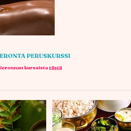
IERONTA PERUSKURSSI
ähieronnan kurssista
tästä